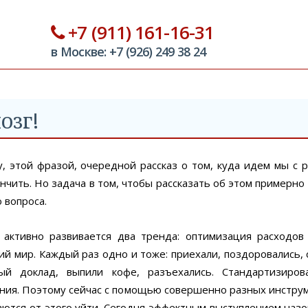
+7 (911) 161-16-31
в Москве: +7 (926) 249 38 24
озг!
у, этой фразой, очередной рассказ о том, куда идем мы с 
чить. Но задача в том, чтобы рассказать об этом примерно 
 вопроса.
активно развивается два тренда: оптимизация расходов 
ий мир. Каждый раз одно и тоже: приехали, поздоровались, с
 доклад, выпили кофе, разъехались. Стандартизиров
ния. Поэтому сейчас с помощью совершенно разных инстру
ются от этого уйти. Сегодня эффектным выступлением назо