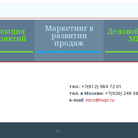
Маркетинг в
изация
Деловой
развитии
риятий
MI
продаж
тел.:
+7(812) 984 72 01
тел. в Москве:
+7(926) 249 38
e-mail:
intro@nvpr.ru