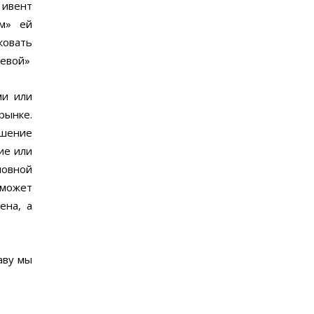
 ивент
ым» ей
ковать
левой»
ми или
рынке.
ашение
ие или
ловной
сможет
ена, а
аву мы