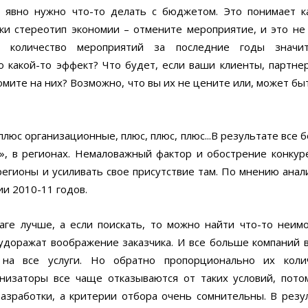
и явно нужно что-то делать с бюджетом. Это понимает 
йки стереотип экономии – отмените мероприятие, и это не
о количество мероприятий за последние годы значит
о какой-то эффект? Что будет, если ваши клиенты, партне
омите на них? Возможно, что вы их не цените или, может быт
люс организационные, плюс, плюс, плюс...В результате все 
», в регионах. Немаловажный фактор и обострение конкур
регионы и усиливать свое присутствие там. По мнению анал
и 2010-11 годов.
аге лучше, а если поискать, то можно найти что-то неим
будоражат воображение заказчика. И все больше компаний 
 на все услуги. Но обратно пропорционально их коли
низаторы все чаще отказываются от таких условий, пото
азработки, а критерии отбора очень сомнительны. В резу