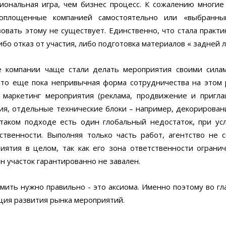
ональная игра, чем бизнес процесс. К сожалению многие
воплощенные компанией самостоятельно или «выбранн
овать этому не существует. Единственно, что стала практи
либо отказ от участия, либо подготовка материалов « задней 
е компании чаще стали делать мероприятия своими сила
 Это еще пока непривычная форма сотрудничества на этом 
 маркетинг мероприятия (реклама, продвижение и пригл
рия, отдельные технические блоки – например, декорирован
таком подходе есть один глобальный недостаток, при ус
твенности. Выполняя только часть работ, агентство не 
иятия в целом, так как его зона ответственности огранич
н участок гарантированно не завален.
мить нужно правильно - это аксиома. Именно поэтому во гл
нция развития рынка мероприятий.