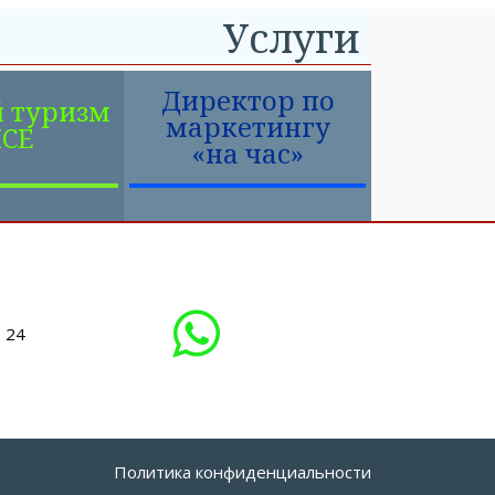
Услуги
Директор по
 туризм
маркетингу
CE
«на час»
 24
Политика конфиденциальности