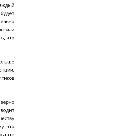
каждый
 будет
ельно
ры или
ь, что
больше
енции,
итиков
оверно
вводит
честву
му что
льтате