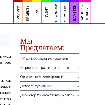
ПРОДАЖИ
ОБУЧЕНИЕ
ЗАМЕТКИ
ПРОЕКТЫ
Б
И
З
Н
Е
С
-
П
Л
А
Н
УСЛУГИ
EVENT
Ы
PR
Мы
Предлагаем:
рынком
PR сопровождение проектов
в трех
Маркетинг в развитии продаж
Организация мероприятий
и, как
Деловой туризм MICE
ели, с
анные,
Директор по маркетингу «на час»
ментов
вут не