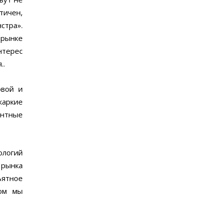
тичен,
стра».
 рынке
нтерес
..
овой и
жаркие
ентные
ологий
 рынка
ъятное
том мы