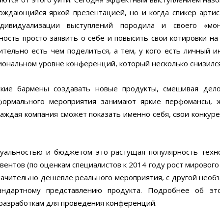
ождающийся яркой презентацией, но и когда спикер артис
дивидуализации выступлений породила и своего «мон
ость просто заявить о себе и повысить свои котировки на
ительно есть чем поделиться, а тем, у кого есть личный и
сиональном уровне конференций, который несколько снизился
вские бармены создавать новые продукты, смешивая дел
формального мероприятия занимают яркие перфомансы, 
каждая компания сможет показать именно себя, свои конкур
уальностью и бюджетом это растущая популярность техн
ентов (по оценкам специалистов к 2014 году рост мирового
значительно дешевле реального мероприятия, с другой необ
андартному представлению продукта. Подробнее об э
разработкам для проведения конференций.